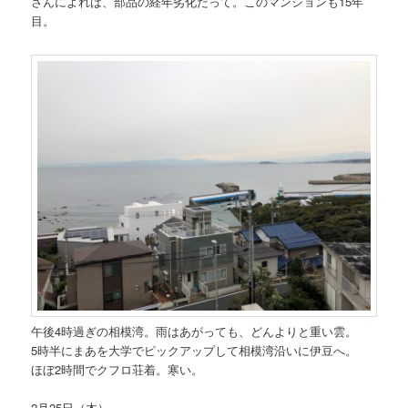
さんによれば、部品の経年劣化だって。このマンションも15年
目。
午後4時過ぎの相模湾。雨はあがっても、どんよりと重い雲。
5時半にまあを大学でピックアップして相模湾沿いに伊豆へ。
ほぼ2時間でクフロ荘着。寒い。
2月25日（木）