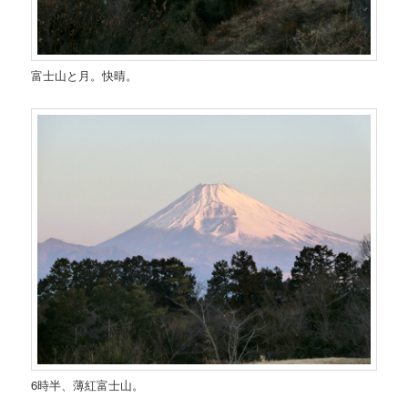
富士山と月。快晴。
6時半、薄紅富士山。