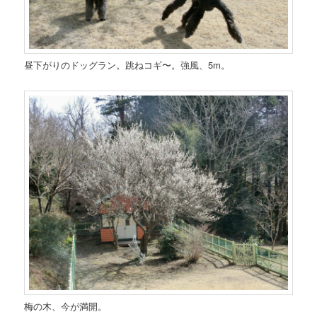
昼下がりのドッグラン。跳ねコギ〜。強風、5m。
梅の木、今が満開。