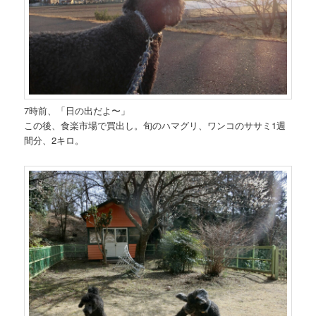
7時前、「日の出だよ〜」
この後、食楽市場で買出し。旬のハマグリ、ワンコのササミ1週
間分、2キロ。