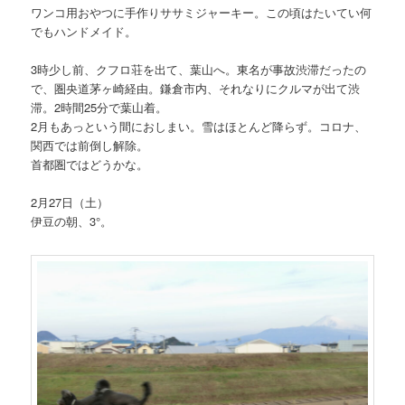
ワンコ用おやつに手作りササミジャーキー。この頃はたいてい何
でもハンドメイド。
3時少し前、クフロ荘を出て、葉山へ。東名が事故渋滞だったの
で、圏央道茅ヶ崎経由。鎌倉市内、それなりにクルマが出て渋
滞。2時間25分で葉山着。
2月もあっという間におしまい。雪はほとんど降らず。コロナ、
関西では前倒し解除。
首都圏ではどうかな。
2月27日（土）
伊豆の朝、3°。