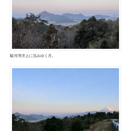
駿河湾洋上に沈みゆく月。