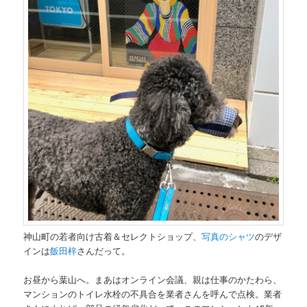
神山町の若者向け古着＆セレクトショップ、
写真のシャツ
のデザ
インは
飯田梓
さんだって。
お昼から葉山へ。まあはオンライン会議、親は仕事のかたわら、
マンションのトイレ水栓の不具合を業者さんを呼んで点検。業者