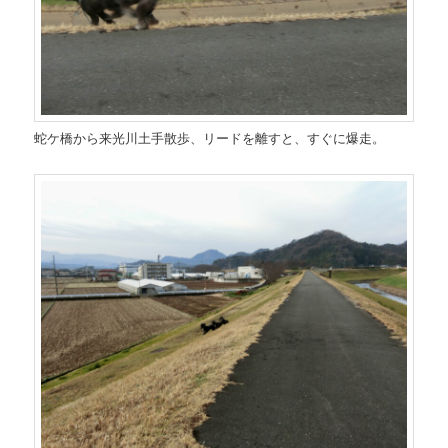
蛇ケ橋から来光川土手散歩、リードを離すと、すぐに爆走。