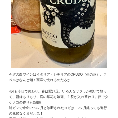
今夕の白ワインはイタリア・シチリアのCRUDO（生の意）、ラ
ベルはなんと蛸！西洋で売れるのだろか
4月も今日で終わり。春は駆け足。いろんなサクラが咲いて散っ
て、新緑もりもり。庭の草花も毎週、主役が入れ替わり。茹でタ
ケノコの香りも2週間
肺ガンで余命2〜3ヶ月と診断されたコギは、2ヶ月経っても進行
の兆候なくまだ元気！