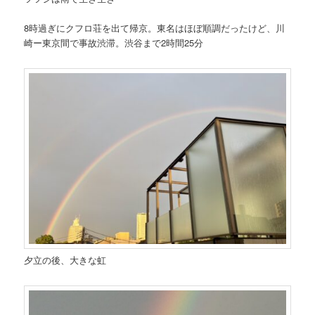
8時過ぎにクフロ荘を出て帰京。東名はほぼ順調だったけど、川
崎ー東京間で事故渋滞。渋谷まで2時間25分
夕立の後、大きな虹