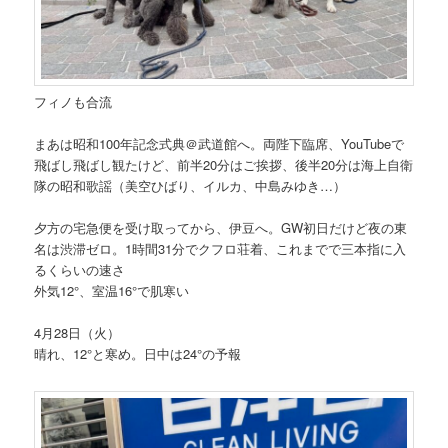
フィノも合流
まあは昭和100年記念式典＠武道館へ。両陛下臨席、YouTubeで
飛ばし飛ばし観たけど、前半20分はご挨拶、後半20分は海上自衛
隊の昭和歌謡（美空ひばり、イルカ、中島みゆき…）
夕方の宅急便を受け取ってから、伊豆へ。GW初日だけど夜の東
名は渋滞ゼロ。1時間31分でクフロ荘着、これまでで三本指に入
るくらいの速さ
外気12°、室温16°で肌寒い
4月28日（火）
晴れ、12°と寒め。日中は24°の予報