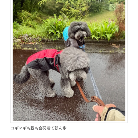
コギマギも親も合羽着て朝ん歩